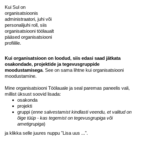
Kui Sul on
organisatsioonis
administraatori, juhi või
personalijuhi roll, siis
organisatsiooni töölaualt
pääsed organisatsiooni
profiilile.
Kui organisatsioon on loodud, siis edasi saad jätkata
osakondade, projektide ja tegevusgruppide
moodustamisega
. See on sama lihtne kui organisatsiooni
moodustamine.
Mine organisatsiooni Töölauale ja seal paremas paneelis vali,
millist üksust soovid lisada:
osakonda
projekti
gruppi (
enne salvestamist kindlasti veendu, et valitud on
õige tüüp - kas tegemist on tegevusgrupiga või
ametigrupiga
)
ja klikka selle juures nuppu "Lisa uus ...".