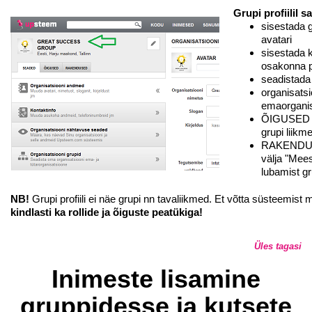
Grupi profiilil s
sisestada g
avatari
sisestada k
osakonna p
seadistada
organisatsi
emaorgani
ÕIGUSED tab
grupi liikme
RAKENDUSED
välja "Mee
lubamist gr
NB!
Grupi profiili ei näe grupi nn tavaliikmed. Et võtta süsteemist
kindlasti ka rollide ja õiguste peatükiga!
Üles tagasi
Inimeste lisamine
gruppidesse ja kutsete