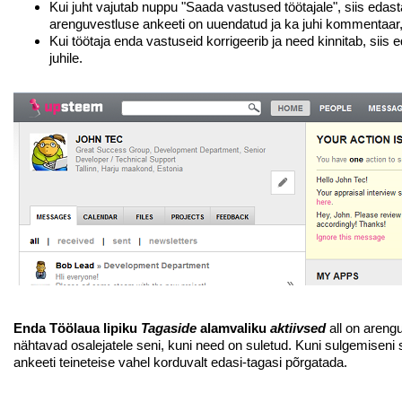
Kui juht vajutab nuppu "Saada vastused töötajale", siis edast
arenguvestluse ankeeti on uuendatud ja ka juhi kommentaar, k
Kui töötaja enda vastuseid korrigeerib ja need kinnitab, si
juhile.
Enda Töölaua lipiku
Tagaside
alamvaliku
aktiivsed
all on areng
nähtavad osalejatele seni, kuni need on suletud. Kuni sulgemiseni 
ankeeti teineteise vahel korduvalt edasi-tagasi põrgatada.