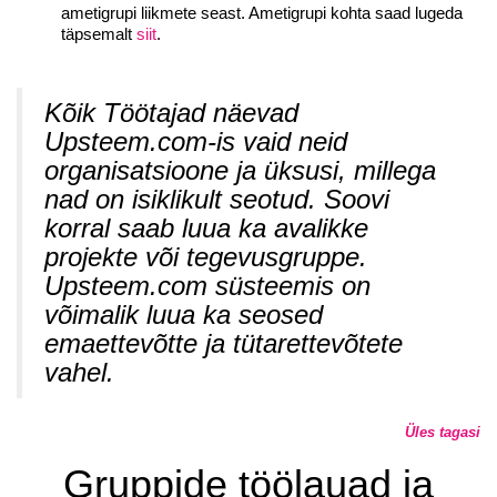
ametigrupi liikmete seast. Ametigrupi kohta saad lugeda
täpsemalt
siit
.
Kõik Töötajad näevad
Upsteem.com-is vaid neid
organisatsioone ja üksusi, millega
nad on isiklikult seotud. Soovi
korral saab luua ka avalikke
projekte või tegevusgruppe.
Upsteem.com süsteemis on
võimalik luua ka seosed
emaettevõtte ja tütarettevõtete
vahel.
Üles tagasi
Gruppide töölauad ja