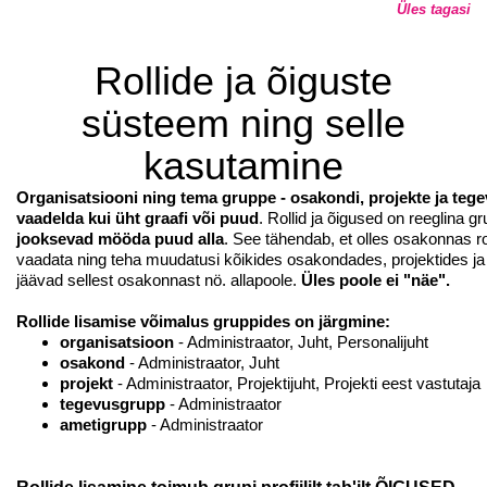
POWERED BY
Üles tagasi
Rollide ja õiguste
süsteem ning selle
kasutamine
Organisatsiooni ning tema gruppe - osakondi, projekte ja teg
vaadelda kui üht graafi või puud
. Rollid ja õigused on reeglina g
jooksevad mööda puud alla
. See tähendab, et olles osakonnas ro
vaadata ning teha muudatusi kõikides osakondades, projektides j
jäävad sellest osakonnast nö. allapoole.
Üles poole ei "näe".
Rollide lisamise võimalus gruppides on järgmine:
organisatsioon
- Administraator, Juht, Personalijuht
osakond
- Administraator, Juht
projekt
- Administraator, Projektijuht, Projekti eest vastutaja
tegevusgrupp
- Administraator
ametigrupp
- Administraator