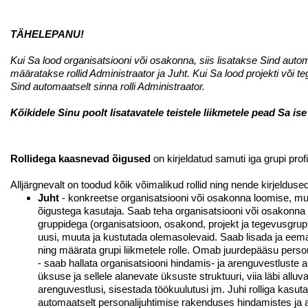
TÄHELEPANU!
Kui Sa lood organisatsiooni või osakonna, siis lisatakse Sind autom
määratakse rollid Administraator ja Juht. Kui Sa lood projekti või 
Sind automaatselt sinna rolli Administraator.
Kõikidele Sinu poolt lisatavatele teistele liikmetele pead Sa is
Rollidega kaasnevad õigused
on kirjeldatud samuti iga grupi prof
Alljärgnevalt on toodud kõik võimalikud rollid ning nende kirjeldused
Juht
- konkreetse organisatsiooni või osakonna loomise, m
õigustega kasutaja. Saab teha organisatsiooni või osakonna j
gruppidega (organisatsioon, osakond, projekt ja tegevusgrupp)
uusi, muuta ja kustutada olemasolevaid. Saab lisada ja eema
ning määrata grupi liikmetele rolle. Omab juurdepääsu perso
- saab hallata organisatsiooni hindamis- ja arenguvestluste a
üksuse ja sellele alanevate üksuste struktuuri, viia läbi alluv
arenguvestlusi, sisestada töökuulutusi jm. Juhi rolliga kasuta
automaatselt personalijuhtimise rakenduses hindamistes ja 