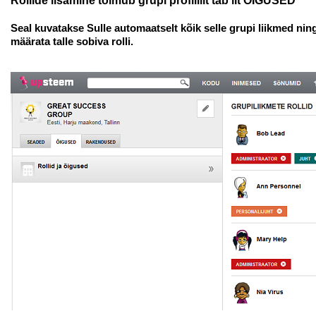
Rollide lisamine toimub grupi profiililt tab'ilt ÕIGUSED
Seal kuvatakse Sulle automaatselt kõik selle grupi liikmed nin
määrata talle sobiva rolli.