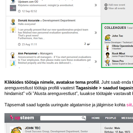
Klikkides töötaja nimele, avatakse tema profiil
. Juht saab enda 
arenguvestlust töötaja profiili vaatest
Tagasiside > saadud tagasi
hindamist" või "Alusta arenguvestlust", luuakse töötajale vastaval
Täpsemalt saad lugeda uuringute algatamise ja jälgimise kohta
siit
.