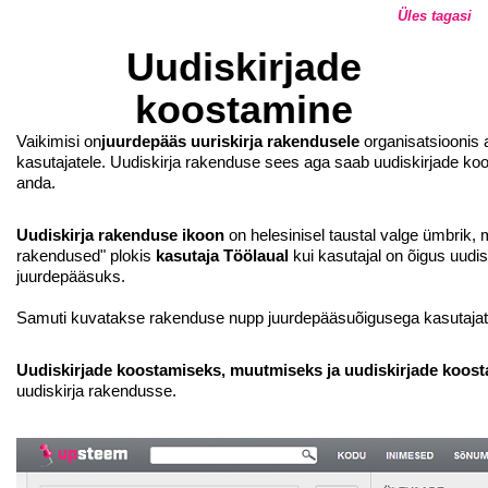
Üles tagasi
Uudiskirjade
koostamine
Vaikimisi on
juurdepääs uuriskirja rakendusele
organisatsioonis a
kasutajatele. Uudiskirja rakenduse sees aga saab uudiskirjade koo
anda.
Uudiskirja rakenduse ikoon
on helesinisel taustal valge ümbrik,
rakendused" plokis
kasutaja Töölaual
kui kasutajal on õigus uudis
juurdepääsuks.
Samuti kuvatakse rakenduse nupp juurdepääsuõigusega kasutaja
Uudiskirjade koostamiseks, muutmiseks ja uudiskirjade koost
uudiskirja rakendusse.