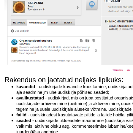
Rakendus on jaotatud neljaks lipikuks:
kavandid
- uudiskirjade kavandite koostamine, uudiskirja 
aja seadmine jm ühe uudiskirja põhised seaded;
avalikustatud
- uudiskirjad, mis on juba postitatud organisa
uudiskirjade arhiveerimine (peitmine) ja aktiveerimine, uudis
tegemine ja uuele uudiskirjale aluseks võtmine, uudiskirjade
failid
- uudiskirjadest kasutatavate piltide ja failide hoidla, pil
seaded
- uudiskirjade üldseadete määramine (uudiskirja vaikim
vaikimisi aktiivne oleku aeg, kommenteerimise lubamine/kee
juurdepääsu andmine.