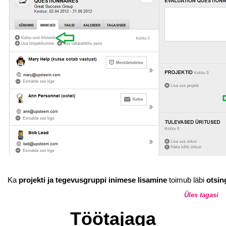
Ka
projekti ja tegevusgruppi inimese lisamine
toimub läbi
otsin
Üles tagasi
Töötajaga