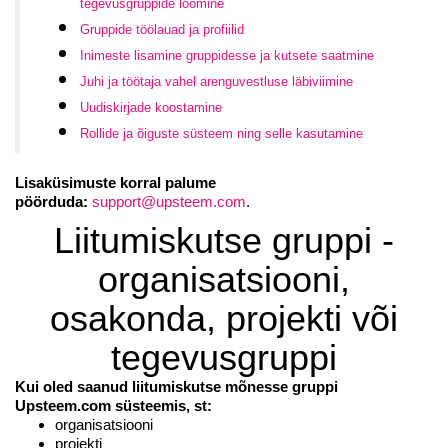
tegevusgruppide loomine
Gruppide töölauad ja profiilid
Inimeste lisamine gruppidesse ja kutsete saatmine
Juhi ja töötaja vahel arenguvestluse läbiviimine
Uudiskirjade koostamine
Rollide ja õiguste süsteem ning selle kasutamine
Lisaküsimuste korral palume
pöörduda:
support@upsteem.com
.
Liitumiskutse gruppi -
organisatsiooni,
osakonda, projekti või
tegevusgruppi
Kui oled saanud liitumiskutse
mõnesse gruppi
Upsteem.com süsteemis, st:
organisatsiooni
projekti