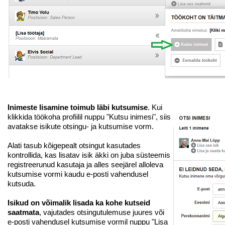
Inimeste lisamine toimub läbi kutsumise
. Kui
klikkida töökoha profiilil nuppu "Kutsu inimesi", siis
avatakse isikute otsingu- ja kutsumise vorm.
Alati tasub kõigepealt otsingut kasutades
kontrollida, kas lisatav isik äkki on juba süsteemis
registreerunud kasutaja ja alles seejärel alloleva
kutsumise vormi kaudu e-posti vahendusel
kutsuda.
Isikud on võimalik lisada ka kohe kutseid
saatmata
, vajutades otsingutulemuse juures või
e-posti vahendusel kutsumise vormil nuppu "Lisa