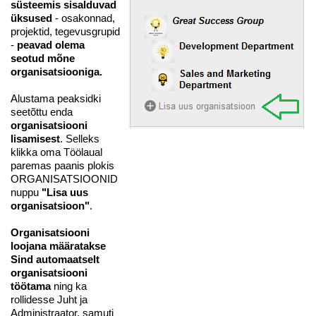
süsteemis sisalduvad
üksused
- osakonnad,
projektid, tegevusgrupid
-
peavad olema
seotud mõne
organisatsiooniga.
Alustama peaksidki
seetõttu enda
organisatsiooni
lisamisest
. Selleks
klikka oma Töölaual
paremas paanis plokis
ORGANISATSIOONID
nuppu
"Lisa uus
organisatsioon"
.
Organisatsiooni
loojana määratakse
Sind automaatselt
organisatsiooni
töötama
ning ka
rollidesse Juht ja
Administraator, samuti