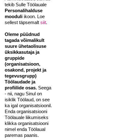
tekib Sulle Töölauale
Personalihalduse
mooduli
ikoon. Loe
sellest täpsemalt
siit
.
Oleme püüdnud
tagada võimalikult
suure ühetaolisuse
üksikkasutaja ja
gruppide
(organisatsioon,
osakond, projekt ja
tegevusgrupp)
Töölaudade ja
profiilide osas.
Seega
- nii, nagu Sinul on
isiklik Töölaud, on see
ka igal organisatsioonil.
Enda organisatsiooni
Töölauale liikumiseks
klikka organisatsiooni
nimel enda Töölaual
paremas paanis.