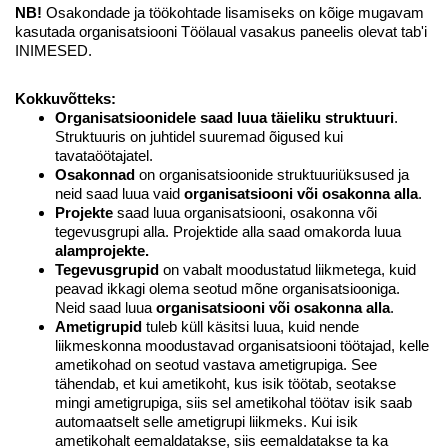
NB!
Osakondade ja töökohtade lisamiseks on kõige mugavam
kasutada organisatsiooni Töölaual vasakus paneelis olevat tab'i
INIMESED.
Kokkuvõtteks:
Organisatsioonidele
saad luua täieliku struktuuri
.
Struktuuris on juhtidel suuremad õigused kui
tavataöötajatel.
Osakonnad
on organisatsioonide struktuuriüksused ja
neid saad luua vaid
organisatsiooni või osakonna alla
.
Projekte
saad luua organisatsiooni, osakonna või
tegevusgrupi alla. Projektide alla saad omakorda luua
alamprojekte.
Tegevusgrupid
on vabalt moodustatud liikmetega, kuid
peavad ikkagi olema seotud mõne organisatsiooniga.
Neid saad luua
organisatsiooni või osakonna alla
.
Ametigrupid
tuleb küll käsitsi luua, kuid nende
liikmeskonna moodustavad organisatsiooni töötajad, kelle
ametikohad on seotud vastava ametigrupiga. See
tähendab, et kui ametikoht, kus isik töötab, seotakse
mingi ametigrupiga, siis sel ametikohal töötav isik saab
automaatselt selle ametigrupi liikmeks. Kui isik
ametikohalt eemaldatakse, siis eemaldatakse ta ka