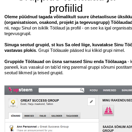
profiilid
Oleme püüdnud tagada võimalikult suure ühetaolisuse üksikka
(organisatsioon, osakond, projekt ja tegevusgrupp) Töölaudade
nii, nagu Sinul on isiklik Töölaud ja profiil - on see ka igal organisats
tegevusgrupil.
Sinuga seotud grupid, st kus Sa oled liige, kuvatakse Sinu Tö
vastavas plokis
. Grupi Töölauale pääsed kui klikid grupi nimel.
Gruppide Töölauad on üsna sarnased Sinu enda Töölauaga
- 
paneeli, kus vasakul on tab'id ning paremal gruppi sõnumi postitam
seotud liikmed ja teised grupid.