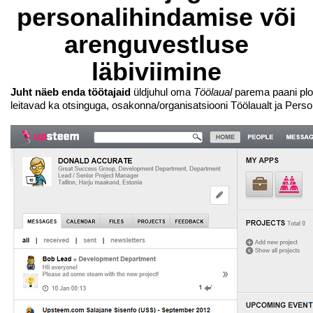
personalihindamise või
arenguvestluse
läbiviimine
Juht näeb enda töötajaid
üldjuhul oma
Töölaual
parema paani plo
leitavad ka otsinguga, osakonna/organisatsiooni Töölaualt ja Pers