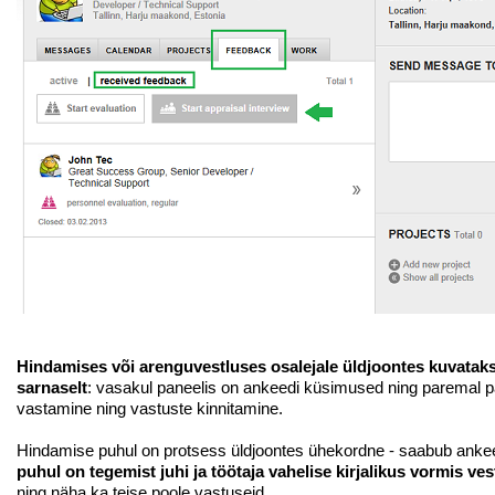
Hindamises või arenguvestluses osalejale üldjoontes kuvatak
sarnaselt
: vasakul paneelis on ankeedi küsimused ning paremal 
vastamine ning vastuste kinnitamine.
Hindamise puhul on protsess üldjoontes ühekordne - saabub ankeet
puhul on tegemist juhi ja töötaja vahelise kirjalikus vormis ve
ning näha ka teise poole vastuseid.