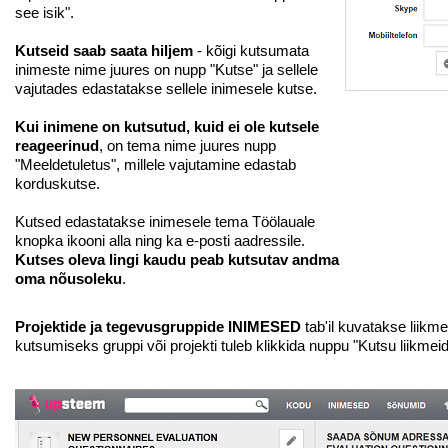
see isik".
Kutseid saab saata hiljem
- kõigi kutsumata
inimeste nime juures on nupp "Kutse" ja sellele
vajutades edastatakse sellele inimesele kutse.
Kui inimene on kutsutud, kuid ei ole kutsele
reageerinud
, on tema nime juures nupp
"Meeldetuletus", millele vajutamine edastab
korduskutse.
Kutsed edastatakse inimesele tema Töölauale
knopka ikooni alla ning ka e-posti aadressile.
Kutses oleva lingi kaudu peab kutsutav andma
oma nõusoleku
.
Projektide ja tegevusgruppide INIMESED
tab'il kuvatakse liikm
kutsumiseks gruppi või projekti tuleb klikkida nuppu "Kutsu liikmeid