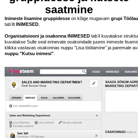
saatmine
Inimeste lisamine gruppidesse
on kõige mugavam
grupi Tööla
tab'ilt
INIMESED
.
Organisatsiooni ja osakonna INIMESED
tab'il kuvatakse struktu
kuvatakse Sulle seal erinevate osakondade juures inimeste lisami
klikka vastavas osakonnas nuppu "Lisa töötamine" ja paremale ava
nuppu "Kutsu inimesi"
.