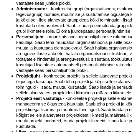
vastajate seas juhtide plokki.
Administraator
- konkreetse grupi (organisatsiooni, osakonna
tegevusgrupi) loomise, muutmise ja kustutamise õigustega k
ja kõigi se - llele alanevate gruppidega kõiki toiminguid - lisa
kustutada olemasolevaid. Saab lisada ja eemaldada gruppide
grupi liikmetele rolle. Ei oma juurdepääsu personalijuhtimise
Personalijuht
- organisatsiooni personalijuhtimise rakendu
kasutaja. Saab teha muudatusi organisatsioonis ja selle osa
muuta ja kustutada olemasolevaid. Saab hallata organisatsio
arenguvestluste ankeete, hallata organisatsiooni struktuuri, vi
töötajatele hindamisi ja arenguvestlusi, sisestada töökuulutusi
kasutajad lisatakse automaatselt personalijuhtimise rakend
vastajate seas personalijuhtide plokki.
Projektijuht
- konkreetse projekti ja sellele alanevate proj
õigustega kasutaja. Saab teha projekti ja kõigi sellele alanev
toiminguid - lisada, muuta, kustutada. Saab lisada ja eemaldad
sellele alanevatest projektidest liikmeid ja määrata liikmetele 
Projekti eest vastutaja
- konkreetse projekti ja sellele alane
manageerimise õigustega kasutaja. Saab teha projekti ja kõig
projektidega lisamis- ja muutmis toiminguid. Saab lisada ja e
kõigist sellele alanevatest projektidest liikmeid ja määrata lii
muuta projekti andmeid, lisada projekti liikmeid, lisada faile jn
kustutada.
Liige
- grupis (organisatsioon, osakond, projekt ja tegevusg