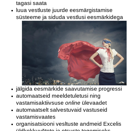
tagasi saata
luua vestluste juurde eesmärgistamise
süsteeme ja siduda vestlusi eesmärkidega
jälgida eesmärkide saavutamise progressi
automaatseid meeldetuletusi ning
vastamisaktiivsuse
online
ülevaadet
automaatselt salvestuvaid vastuseid
vastamisvaates
organisatsiooni vesltuste andmeid Excelis
üldkokkuvõtete ja otsuste tegemiseks