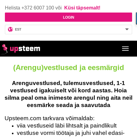
Helista +372 6007 100 või
Küsi täpsemalt!
LOGIN
EST
Toggl
navig
(Arengu)vestlused ja eesmärgid
Arenguvestlused, tulemusvestlused, 1-1
vestlused igakuiselt või kord aastas.
Hoia
silma peal oma inimeste arengul ning aita neil
eesmärke seada ja saavutada
Upsteem.com tarkvara võimaldab:
viia vestluseid läbi lihtsalt ja paindlikult
vestluse vormi töötaja ja juhi vahel edasi-