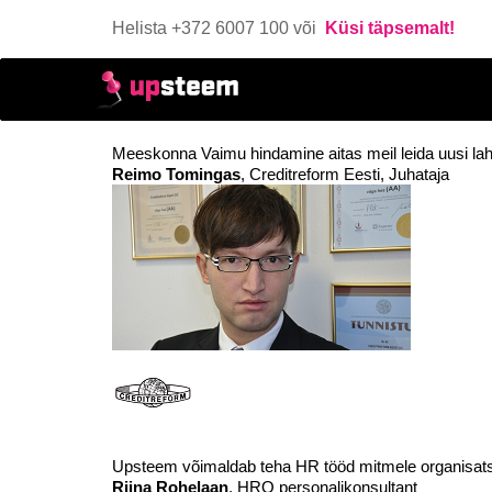
Helista +372 6007 100 või
Küsi täpsemalt!
Meeskonna Vaimu hindamine aitas meil leida uusi la
Reimo Tomingas
, Creditreform Eesti, Juhataja
Upsteem võimaldab teha HR tööd mitmele organisats
Riina Rohelaan
, HRO personalikonsultant