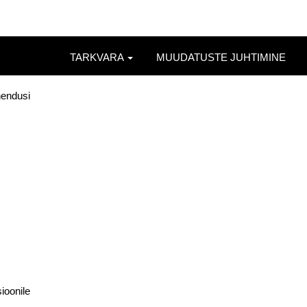
TARKVARA
MUUDATUSTE JUHTIMINE
hendusi
ioonile