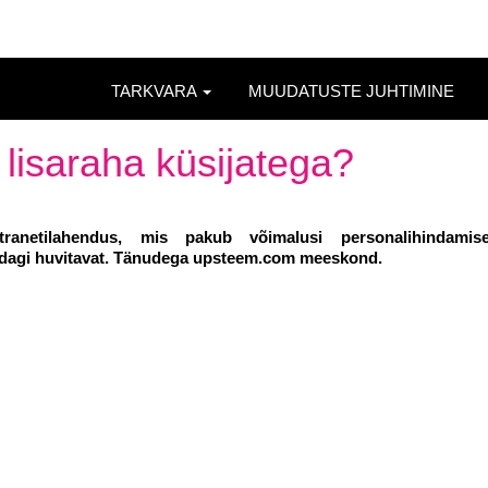
TARKVARA
MUUDATUSTE JUHTIMINE
 lisaraha küsijatega?
ntranetilahendus, mis pakub võimalusi personalihindamis
õndagi huvitavat. Tänudega upsteem.com meeskond.