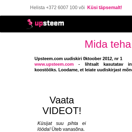
Helista +372 6007 100 või
Küsi täpsemalt!
Mida teha
Upsteem.com uudiskiri 0ktoober 2012, nr 1
www.upsteem.com
- lihtsalt kasutatav i
koostööks. Loodame, et leiate uudiskirjast m
Vaata
VIDEOT!
Küs
ijat suu pihta ei
lööda!
Üteb vanasõna.