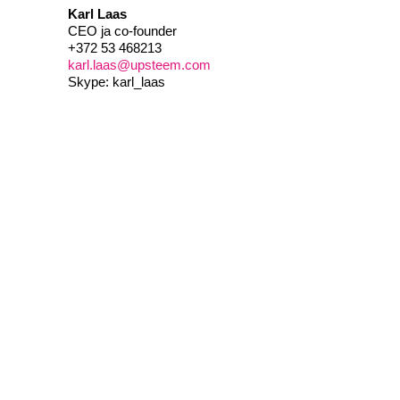
Karl Laas
CEO ja co-founder
+372 53 468213
karl.laas@upsteem.com
Skype: karl_laas