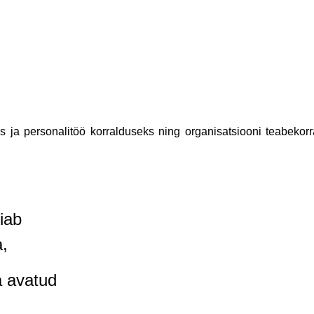
s ja personalitöö
korralduseks
ning organisatsiooni teabekor
iab
a,
a avatud