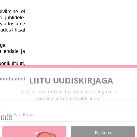
iviimine ei
juhtidele.
väärtustame
ades lihtsat
ega
a endale ja
nikultuuri,
LIITU UUDISKIRJAGA
 soodustust
Ära jää ilma uudistest ja põnevatest lugudest
personaliarenduse valdkonnas
nüüd
Liitun
Ei, tänan