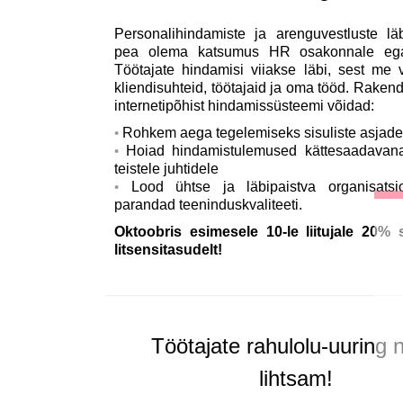
Personalihindamiste ja arenguvestluste läb
pea olema katsumus HR osakonnale ega 
Töötajate hindamisi viiakse läbi, sest me 
kliendisuhteid, töötajaid ja oma tööd. Rakend
internetipõhist hindamissüsteemi võidad:
Rohkem aega tegelemiseks sisuliste asjad
Hoiad hindamistulemused kättesaadavan
teistele juhtidele
Lood ühtse ja läbipaistva organisatsioo
parandad teeninduskvaliteeti.
Oktoobris esimesele 10-le liitujale 20%
litsensitasudelt!
Töötajate rahulolu-uuring 
lihtsam!