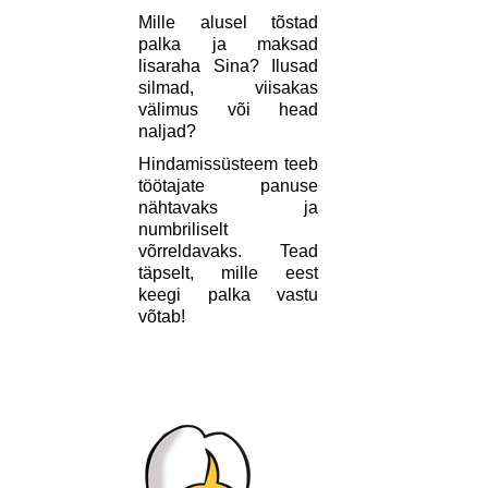
Mille alusel tõstad
palka ja maksad
lisaraha Sina? Ilusad
silmad, viisakas
välimus või head
naljad?
Hindamissüsteem teeb
töötajate panuse
nähtavaks ja
numbriliselt
võrreldavaks. Tead
täpselt, mille eest
keegi palka vastu
võtab!