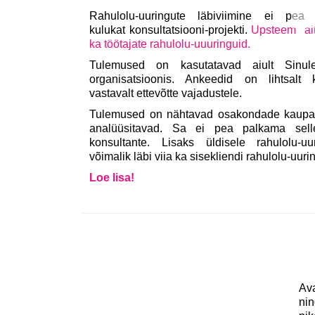
Rahulolu-uuringute läbiviimine ei pea
kulukat konsultatsiooni-projekti.
Upsteem aita
ka töötajate rahulolu-uuuringuid.
Tulemused on kasutatavad aiult Sinu
organisatsioonis. Ankeedid on lihtsalt 
vastavalt ettevõtte vajadustele.
Tulemused on nähtavad osakondade kaupa 
analüüsitavad. Sa ei pea palkama selle
konsultante. Lisaks üldisele rahulolu-u
võimalik läbi viia ka sisekliendi rahulolu-uuri
Loe lisa!
Av
nin