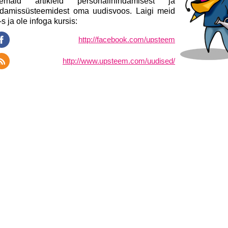
kemaid artikleid personalihindamisest ja
ndamissüsteemidest oma uudisvoos. Laigi meid
s ja ole infoga kursis:
http://facebook.com/upsteem
http://www.upsteem.com/uudised/