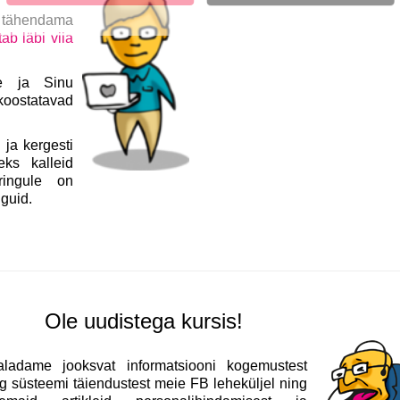
 tähendama
b läbi viia
le ja Sinu
koostatavad
ja kergesti
ks kalleid
uringule on
nguid.
Ole uudistega kursis!
aladame jooksvat informatsiooni kogemustest
g süsteemi täiendustest meie FB leheküljel ning