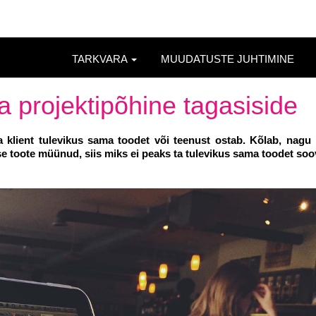
TARKVARA
MUUDATUSTE JUHTIMINE
ja projektipõhine tagasiside
a klient tulevikus sama toodet või teenust ostab. Kõlab, nagu
etse toote müünud, siis miks ei peaks ta tulevikus sama toodet s