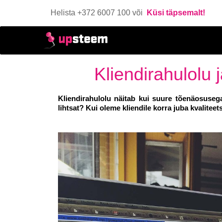
Helista +372 6007 100 või
Küsi täpsemalt!
Kliendirahulolu 
Kliendirahulolu näitab kui suure tõenäosuseg
lihtsat? Kui oleme kliendile korra juba kvalite