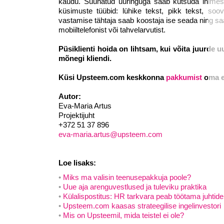
kaudu. Suunatud uuringuga saab kutsuda inimesi
küsimuste tüübid: lühike tekst, pikk tekst, soov
vastamise tähtaja saab koostaja ise seada ning s
mobiiltelefonist või tahvelarvutist.
Püsiklienti hoida on lihtsam, kui võita juurde u
mõnegi kliendi.
Küsi Upsteem.com keskkonna
pakkumist
oma et
Autor:
Eva-Maria Artus
Projektijuht
+372 51 37 896
eva-maria.artus@upsteem.com
Loe lisaks:
Miks ma valisin teenusepakkuja poole?
Uue aja arenguvestlused ja tuleviku praktika
Külalispostitus: HR tarkvara peab töötama juhtid
Upsteem.com kaasas strateegilise ingelinvestori
Mis on Upsteemil, mida teistel ei ole?