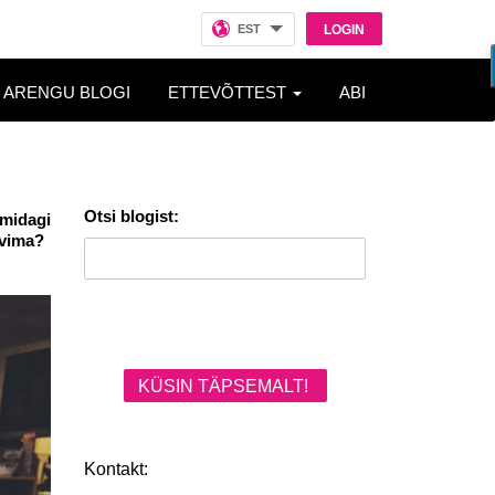
EST
LOGIN
ARENGU BLOGI
ETTEVÕTTEST
ABI
Otsi blogist:
 midagi
oovima?
KÜSIN TÄPSEMALT!
Kontakt: