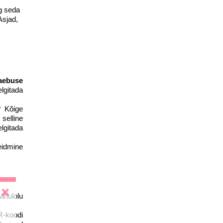
ng seda
Asjad,
kaebuse
lgitada
? Kõige
selline
lgitada
leidmine
ahulolu
R-koodi