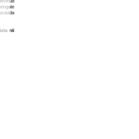
levinud
ringute
asutada
sta nii