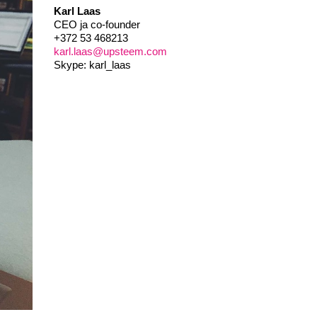
Karl Laas
CEO ja co-founder
+372 53 468213
karl.laas@upsteem.com
Skype: karl_laas