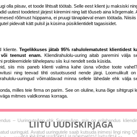
i olla piisav, et toode lihtsalt töötab. Selle eest klient ju maksiski ni
did uutest toodetest järjest kiiremini ning latt tõuseb aina kõrgemale. 
mesed rõõmust hüppama, ei pruugi tänapäeval enam töötada. Niisiis
l pidevalt kätt pulsil ja küsima püsiklientidelt tagasisidet.
?
d kliente.
Tegelikkuses jätab 95% rahulolematutest klientidest 
t või teenust enam.
Kliendirahulolu-uuring aitab paremini välja se
ni probleemidele tähelepanu siis kui nendelt seda küsida.
teid, siis mis paneb klienti valima kahe üsna võrdse toote vahel
tusi ning teevad tihti ostuotsuseid nende järgi. Loomulikult on 
irahulolu-uuringud võimaldavad minna sellele lähedale ehk välja se
onda, milles teie firma on parim. See on oluline, kuna õige sihtgrupi 
 väga mitmes valdkonnas korraga.
ndus – UuringuteApp ehk SurveyApp, mis on erilahendus kliendir
LIITU UUDISKIRJAGA
atud uuringuid. Avatud uuringutele saab kutsuda inimesi lingi ning Q
Ära jää ilma uudistest ja põnevatest lugudest