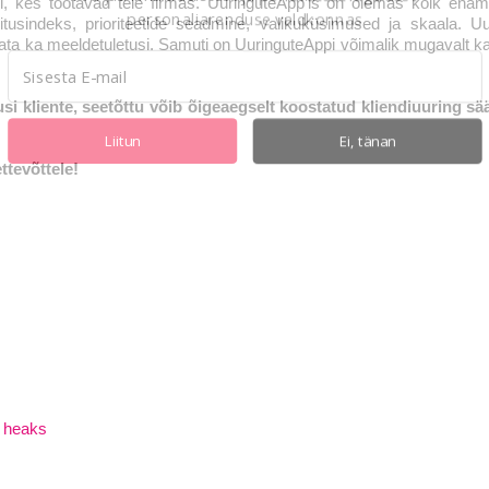
, kes töötavad teie firmas. UuringuteApp’is on olemas kõik enam
personaliarenduse valdkonnas
itusindeks, prioriteetide seadmine, valikuküsimused ja skaala. Uu
aata ka meeldetuletusi. Samuti on UuringuteAppi võimalik mugavalt k
usi kliente, seetõttu võib õigeaegselt koostatud kliendiuuring sää
Liitun
Ei, tänan
tevõttele!
e heaks