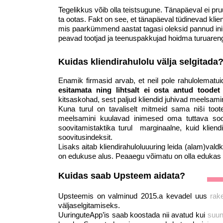
Tegelikkus võib olla teistsugune. Tänapäeval ei pruug
ta ootas. Fakt on see, et tänapäeval tüdinevad klien
mis paarkümmend aastat tagasi oleksid pannud ini
peavad tootjad ja teenuspakkujad hoidma turuarengute
Kuidas kliendirahulolu välja selgitada
Enamik firmasid arvab, et neil pole rahulolematui
esitamata ning lihtsalt ei osta antud toode
kitsaskohad, sest paljud kliendid juhivad meelsami
Kuna turul on tavaliselt mitmeid sama niši too
meelsamini kuulavad inimesed oma tuttava soovi
soovitamistaktika turul marginaalne, kuid kliend
soovitusindeksit.
Lisaks aitab kliendirahuloluuuring leida (alam)valdk
on edukuse alus. Peaaegu võimatu on olla edukas
Kuidas saab Upsteem aidata?
Upsteemis on valminud 2015.a kevadel uus rake
väljaselgitamiseks.
UuringuteApp’is saab koostada nii avatud kui suun