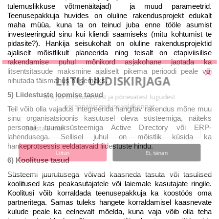
tulemuslikkuse võtmenäitajad) ja muud parameetrid.
Teenusepakkuja huvides on oluline rakendusprojekt edukalt
maha müüa, kuna ta on teinud juba enne tööle asumist
investeeringuid sinu kui kliendi saamiseks (mitu kohtumist te
pidasite?). Hankija seisukohalt on oluline rakendusprojektid
ajaliselt mõistlikult planeerida ning teisalt on etapiviisilise
rakendamise puhul mõnikord asjakohane jaotada ka
litsentsitasude maksmine ajaliselt pikema perioodi peale või
LIITU UUDISKIRJAGA
nihutada täismahus hilisemaks.
5) Liidestuste loomise tasud
Ära jää ilma uudistest ja põnevatest lugudest
personaliarenduse valdkonnas
Teil võib olla vajadus integreerida hangitav rakendus mõne muu
sinu organisatsioonis kasutusel oleva süsteemiga, näiteks
personali tuumiksüsteemiga Active Directory või ERP-
lahendusega. Sellisel juhul on mõistlik küsida ka
hankeprotsessis eeldatavaid liidestuste hindu.
Liitun
Ei, tänan
6) Koolituse tasud
Süsteemi juurutusega võivad kaasneda tasuta või tasulised
koolitused kas peakasutajatele või laiemale kasutajate ringile.
Koolitusi võib korraldada teenusepakkuja ka koostöös oma
partneritega. Samas tuleks hangete korraldamisel kaasnevate
kulude peale ka eelnevalt mõelda, kuna vaja võib olla teha