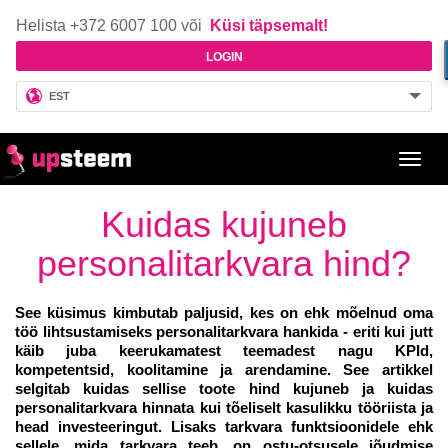
Helista +372 6007 100 või
Küsi täpsemalt!
LOGIN
EST
Toggl
navig
Kuidas kujuneb
personalitarkvara hind?
See küsimus kimbutab paljusid, kes on ehk mõelnud oma
töö lihtsustamiseks personalitarkvara hankida - eriti kui jutt
käib juba keerukamatest teemadest nagu KPId,
kompetentsid, koolitamine ja arendamine. See artikkel
selgitab kuidas sellise toote hind kujuneb ja kuidas
personalitarkvara hinnata kui tõeliselt kasulikku tööriista ja
head investeeringut. Lisaks tarkvara funktsioonidele ehk
sellele, mida tarkvara teeb, on ostu-otsusele jõudmise