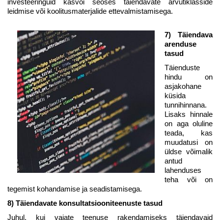
investeeringuid kasvõi seoses täiendavate arvutiklasside
leidmise või koolitusmaterjalide ettevalmistamisega.
7) Täiendava
arenduse
tasud
Täienduste
hindu on
asjakohane
küsida
tunnihinnana.
Lisaks hinnale
on aga oluline
teada, kas
muudatusi on
üldse võimalik
antud
lahenduses
teha või on
tegemist kohandamise ja seadistamisega.
8) Täiendavate konsultatsiooniteenuste tasud
Juhul, kui vajate teenuse rakendamiseks täiendavaid