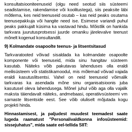
konsultatsiooniteenuseid (olgu need seotud siis süsteemi
seadistamise, rakendamise või koolitustega), siis peaksite läbi
mõtlema, kes neid teenuseid osutab – kas neid peaks osutama
teenusepakkuja või hangite need ise. Esimese variandi puhul
peaks pakkujalt küsima ka vastavad hindu. Mõistlik on hankida
tarkvara juurutusprotsessi juurde omaniku järelevalve teenust
mõnelt kogenud konsultandilt.
9) Kolmandate osapoolte teenus- ja litsentsitasud
Tarkvaratooted võivad sisaldada ka kolmandate osapoolte
komponente või teenuseid, mida sinu hangitav süsteem
kasutab. Näiteks võib pakutavas lahenduses olla eraldi
meilisüsteem või statistikamoodul, mis mõlemad võivad vajada
eraldi kasutuslitsentsi. Vahel on neid teenuseid võimalik
tarkvaras ka asendada mõne sinu organisatsioonis juba
kasutusel oleva lahendusega. Mõnel juhul võib aga olla vajalik
maksta täiendavalt näiteks, andmebaasi, operatiivsüsteemi vm
sarnaste litsentside eest. See võib oluliselt mõjutada kogu
projekti hinda.
Hinnastamisest, ja paljudest muudest teemadest saate
lugeda raamatust "Personalivaldkonna infosüsteemid:
sissejuhatus", mida saate eel-tellida SIIT: