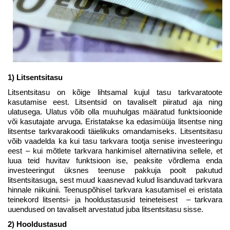
1) Litsentsitasu
Litsentsitasu on kõige lihtsamal kujul tasu tarkvaratoote
kasutamise eest. Litsentsid on tavaliselt piiratud aja ning
ulatusega. Ulatus võib olla muuhulgas määratud funktsioonide
või kasutajate arvuga. Eristatakse ka edasimüüja litsentse ning
litsentse tarkvarakoodi täielikuks omandamiseks. Litsentsitasu
võib vaadelda ka kui tasu tarkvara tootja senise investeeringu
eest – kui mõtlete tarkvara hankimisel alternatiivina sellele, et
luua teid huvitav funktsioon ise, peaksite võrdlema enda
investeeringut üksnes teenuse pakkuja poolt pakutud
litsentsitasuga, sest muud kaasnevad kulud lisanduvad tarkvara
hinnale niikuinii. Teenuspõhisel tarkvara kasutamisel ei eristata
teinekord litsentsi- ja hooldustasusid teineteisest – tarkvara
uuendused on tavaliselt arvestatud juba litsentsitasu sisse.
2) Hooldustasud