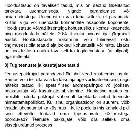
Hooldustasud on tavaliselt tasud, mis on seotud litsentsitud
tarkvara uuendamisega, vigade parandamise või
pisiarendustega. Uuendusi on vaja teha selleks, et parandada
kriitilisi vigu või uuendada kolmandate osapoolte koponente.
Hooldustasud võivad litsentsiga kohustuslikus korras kaasneda
ning moodustada näiteks 20% litsentsi hinnast igal järgmisel
aastal. Hooldustasude maksmine võib tulenevalt ostu
tingimusest olla teatud aja jooksul kohustuslik või mitte. Lisaks
on hooldustasu osaks tavaliselt ka tugiteenustasu (vt allpool),
aga mitte alati.
3) Tugiteenuste ja kasutajatoe tasud
Teenusepakkujad parandavad üldjuhul vead süsteemis tasuta.
Samas võib teil olla vaja ka kasutajatuge või lisateenuseid, nagu
näiteks teatud liiki spetsiifilised andmepäringud või jooksev
peakasutaja või kasutajate abistamine. Hanketingimustes on
mõistlik paluda pakkujal vähemalt kirjeldada antud teenuste
hinnastamispoliitikat. Kui sinu organisatsioon on suurem, võib
vajada lahendamist ka küsimus – kelle poole ja mis kanaleid pidi
sinu ettevõtte töötajad oma täpsustavate küsimustega
pöörduvad? Teenuse pakkujatel võib olla selleks oma
sissejuurdunud protsess.