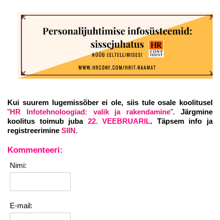
Kui suurem lugemissõber ei ole, siis tule osale koolitusel
"
HR Infotehnoloogiad: valik ja rakendamine
".
Järgmine
koolitus toimub juba
22. VEEBRUARIL
. Täpsem info ja
registreerimine
SIIN
.
Kommenteeri:
Nimi:
E-mail: