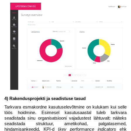
4) Rakendusprojekti ja seadistuse tasud
Tarkvara esmakordne kasutuselevõtmine on kulukam kui selle
töös hoidmine. Esimesel kasutusaastal tuleb tarkvara
seadistada sinu organisatsiooni vajadustest lähtuvalt: näiteks
seadistada struktuur, ametikohad, palgatasemed,
hindamisankeedid, KPI-d (
key performance indicators
ehk