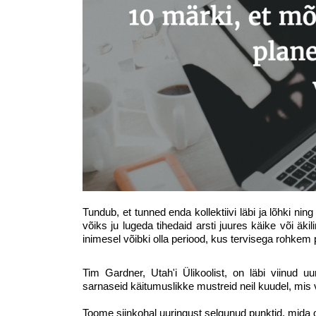
Tundub, et tunned enda kollektiivi läbi ja lõhki ni
võiks ju lugeda tihedaid arsti juures käike või äkili
inimesel võibki olla periood, kus tervisega rohkem 
Tim Gardner, Utah'i Ülikoolist, on läbi viinud uu
sarnaseid käitumuslikke mustreid neil kuudel, mis
Toome siinkohal uuringust selgunud punktid, mida o