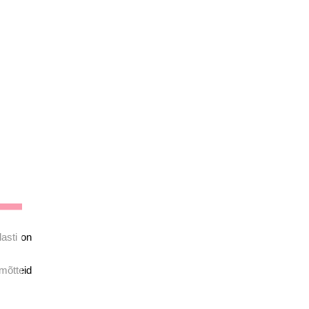
lasti on
mõtteid