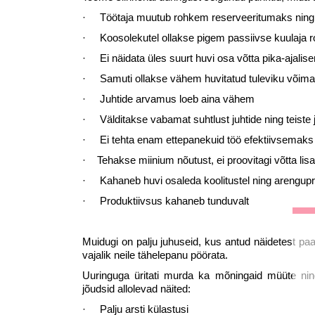
· Töötaja muutub rohkem reserveeritumaks nin
· Koosolekutel ollakse pigem passiivse kuulaja ro
· Ei näidata üles suurt huvi osa võtta pika-ajalise
· Samuti ollakse vähem huvitatud tuleviku võimal
· Juhtide arvamus loeb aina vähem
· Välditakse vabamat suhtlust juhtide ning teiste 
· Ei tehta enam ettepanekuid töö efektiivsemak
· Tehakse miinium nõutust, ei proovitagi võtta lis
· Kahaneb huvi osaleda koolitustel ning arengu
· Produktiivsus kahaneb tunduvalt
Muidugi on palju juhuseid, kus antud näidetest paar
vajalik neile tähelepanu pöörata.
Uuringuga üritati murda ka mõningaid müüte ning
jõudsid allolevad näited:
· Palju arsti külastusi