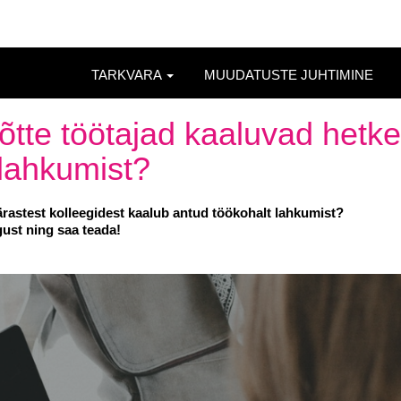
TARKVARA
MUUDATUSTE JUHTIMINE
võtte töötajad kaaluvad hetke
lahkumist?
ärastest kolleegidest kaalub antud töökohalt lahkumist?
gust ning saa teada!