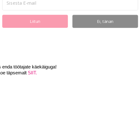
Liitun
Ei, tänan
sis enda töötajate käekäiguga!
Loe täpsemalt
SIIT.