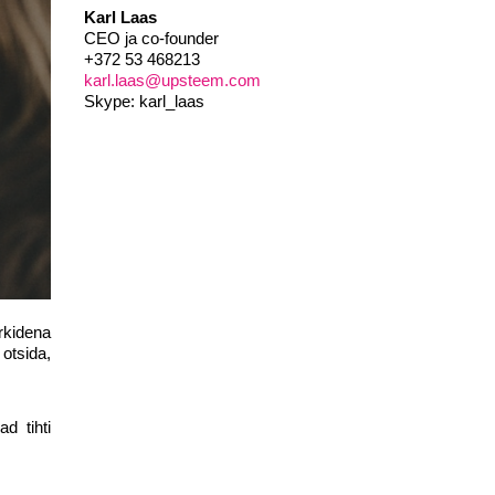
Karl Laas
CEO ja co-founder
+372 53 468213
karl.laas@upsteem.com
Skype: karl_laas
ärkidena
 otsida,
d tihti