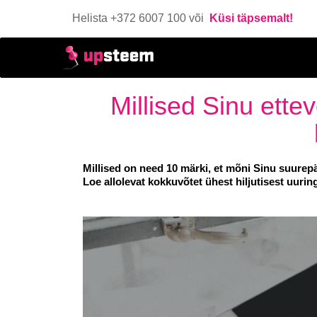
Helista +372 6007 100 või
Küsi täpsemalt!
Millised Sinu ette
Millised on need 10 märki, et mõni Sinu suurep
Loe allolevat kokkuvõtet ühest hiljutisest uurin