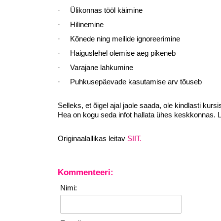
· Ülikonnas tööl käimine
· Hilinemine
· Kõnede ning meilide ignoreerimine
· Haiguslehel olemise aeg pikeneb
· Varajane lahkumine
· Puhkusepäevade kasutamise arv tõuseb
Selleks, et õigel ajal jaole saada, ole kindlasti kur
Hea on kogu seda infot hallata ühes keskkonnas. 
Originaalallikas leitav
SIIT.
Kommenteeri:
Nimi: