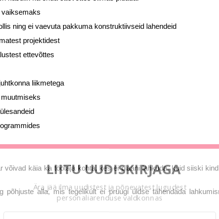
g vaiksemaks
llis ning ei vaevuta pakkuma konstruktiivseid lahendeid
matest projektidest
ustest ettevõttes
juhtkonna liikmetega
s muutmiseks
aülesandeid
programmides
LIITU UUDISKIRJAGA
 võivad käia ka töötaja kohta, kes ei plaani lahkuda, kuid siiski kind
Ära jää ilma uudistest ja põnevatest lugudest
 põhjuste alla, mis tegelikult ei pruugi üldse tähendada lahkumis
personaliarenduse valdkonnas