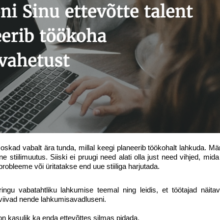
ng oskad vabalt ära tunda, millal keegi planeerib töökohalt lahkuda. M
ne stiilimuutus. Siiski ei pruugi need alati olla just need vihjed, mida
probleeme või üritatakse end uue stiiliga harjutada.
ringu vabatahtliku lahkumise teemal ning leidis, et töötajad näitava
 viivad nende lahkumisavadluseni.
n kasulik ka enda ettevõttes silmas pidada.