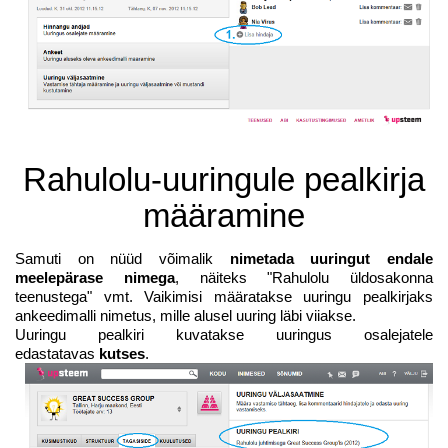
Rahulolu-uuringule pealkirja
määramine
Samuti on nüüd võimalik
nimetada uuringut endale
meelepärase nimega
, näiteks "Rahulolu üldosakonna
teenustega" vmt. Vaikimisi määratakse uuringu pealkirjaks
ankeedimalli nimetus, mille alusel uuring läbi viiakse.
Uuringu pealkiri kuvatakse uuringus osalejatele
edastatavas
kutses
.