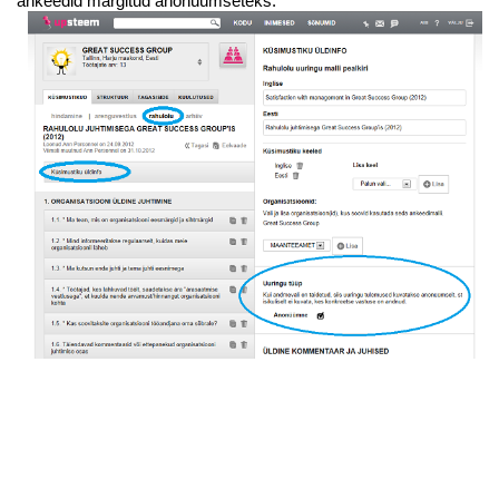
ankeedid märgitud anonüümseteks.