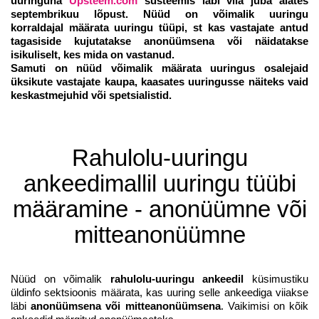
uuringuna
Upsteem.com
süsteemis läbi viia juba alates
septembrikuu lõpust. Nüüd on võimalik uuringu
korraldajal
määrata uuringu tüüpi
, st kas vastajate antud
tagasiside kujutatakse anonüümsena või näidatakse
isikuliselt, kes mida on vastanud.
Samuti on nüüd võimalik määrata
uuringus osalejaid
üksikute vastajate kaupa
, kaasates uuringusse näiteks vaid
keskastmejuhid või spetsialistid.
Rahulolu-uuringu
ankeedimallil uuringu tüübi
määramine - anonüümne või
mitteanonüümne
Nüüd on võimalik
rahulolu-uuringu ankeedil
küsimustiku
üldinfo sektsioonis määrata, kas uuring selle ankeediga viiakse
läbi
anonüümsena või mitteanonüümsena
. Vaikimisi on kõik