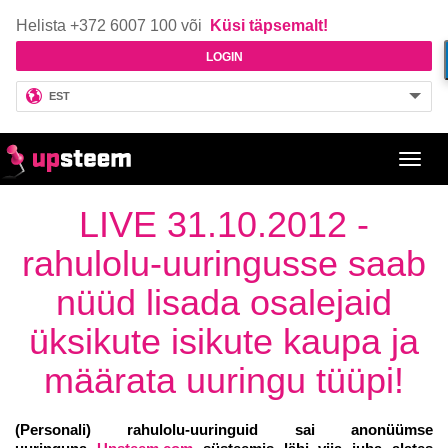
Helista +372 6007 100 või
Küsi täpsemalt!
LOGIN
EST
Toggl
navig
LIVE 31.10.2012 -
rahulolu-uuringusse saab
nüüd lisada osalejaid
üksikute isikute kaupa ja
määrata uuringu tüüpi!
(Personali)
rahulolu-uuringuid
sai anonüümse