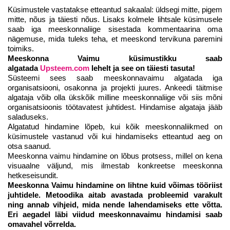
Küsimustele vastatakse etteantud sakaalal: üldsegi mitte, pigem
mitte, nõus ja täiesti nõus. Lisaks kolmele lihtsale küsimusele
saab iga meeskonnaliige sisestada kommentaarina oma
nägemuse, mida tuleks teha, et meeskond tervikuna paremini
toimiks.
Meeskonna Vaimu küsimustikku saab
algatada
Upsteem.com
lehelt ja see on täiesti tasuta!
Süsteemi sees saab meeskonnavaimu algatada iga
organisatsiooni, osakonna ja projekti juures. Ankeedi täitmise
algataja võib olla ükskõik milline meeskonnaliige või siis mõni
organisatsioonis töötavatest juhtidest. Hindamise algataja jääb
saladuseks.
Algatatud hindamine lõpeb, kui kõik meeskonnaliikmed on
küsimustele vastanud või kui hindamiseks etteantud aeg on
otsa saanud.
Meeskonna vaimu hindamine on lõbus protsess, millel on kena
visuaalne väljund, mis ilmestab konkreetse meeskonna
hetkeseisundit.
Meeskonna Vaimu hindamine on lihtne kuid võimas tööriist
juhtidele. Metoodika aitab avastada probleemid varakult
ning annab vihjeid, mida nende lahendamiseks ette võtta.
Eri aegadel läbi viidud meeskonnavaimu hindamisi saab
omavahel võrrelda.