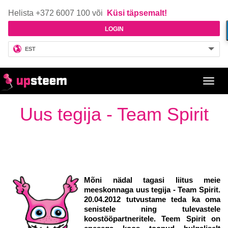
Helista +372 6007 100 või
Küsi täpsemalt!
LOGIN
EST
Toggl
navig
Uus tegija - Team Spirit
Mõni nädal tagasi liitus meie
meeskonnaga uus tegija - Team Spirit.
20.04.2012 tutvustame teda ka oma
senistele ning tulevastele
koostööpartneritele. Teem Spirit on