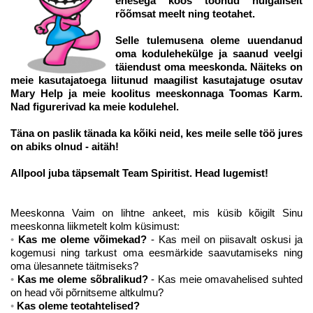
enesega koos toonud hulgaliselt
rõõmsat meelt ning teotahet.
Selle tulemusena oleme uuendanud
oma kodulehekülge ja saanud veelgi
täiendust oma meeskonda. Näiteks on
meie kasutajatoega liitunud maagilist kasutajatuge osutav
Mary Help ja meie koolitus meeskonnaga Toomas Karm.
Nad figurerivad ka meie kodulehel.
Täna on paslik tänada ka kõiki neid, kes meile selle töö jures
on abiks olnud -
aitäh!
Allpool juba täpsemalt Team Spiritist. Head lugemist!
Meeskonna Vaim on lihtne ankeet, mis küsib kõigilt Sinu
meeskonna liikmetelt kolm küsimust:
Kas me oleme võimekad?
- Kas meil on piisavalt oskusi ja
kogemusi ning tarkust oma eesmärkide saavutamiseks ning
oma ülesannete täitmiseks?
Kas me oleme sõbralikud?
- Kas meie omavahelised suhted
on head või põrnitseme altkulmu?
Kas oleme teotahtelised?