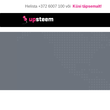
Helista +372 6007 100 või
Küsi täpsemalt!