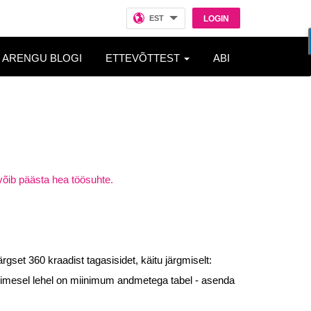
EST
LOGIN
ARENGU BLOGI
ETTEVÕTTEST
ABI
võib päästa hea töösuhte.
set 360 kraadist tagasisidet, käitu järgmiselt:
 Esimesel lehel on miinimum andmetega tabel - asenda