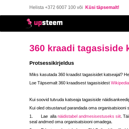
Helista +372 6007 100 või
Küsi täpsemalt!
360 kraadi tagasiside 
Protsessikirjeldus
Miks kasutada 360 kraadist tagasisidet katseajal? He
Loe Täpsemalt 360 kraadisest tagasisidest
Wikipedia
Kui soovid tutvuda katseaja tagasiside näidisankeed
Kui oled otsustanud parandada oma organisatsiooni si
1.
Lae alla
näidistabel andmesisestuseks siit
. Tä
seal andmed oma organisatsiooni omadega.