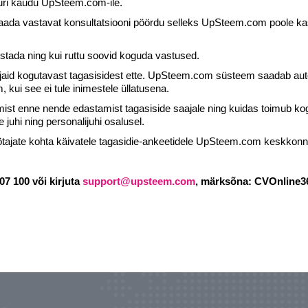
uri kaudu UpSteem.com-ile.
ada vastavat konsultatsiooni pöördu selleks UpSteem.com poole kas l
lustada ning kui ruttu soovid koguda vastused.
andjaid kogutavast tagasisidest ette. UpSteem.com süsteem saadab aut
 kui see ei tule inimestele üllatusena.
mist enne nende edastamist tagasiside saajale ning kuidas toimub kog
 juhi ning personalijuhi osalusel.
töötajate kohta käivatele tagasidie-ankeetidele UpSteem.com keskkonn
07 100 või kirjuta
support@upsteem.com
, märksõna: CVOnline3