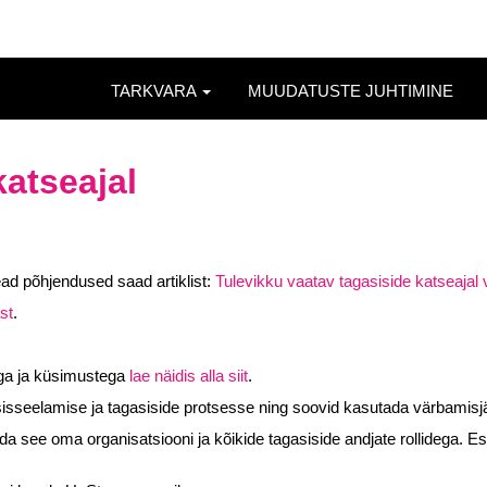
TARKVARA
MUUDATUSTE JUHTIMINE
katseajal
ad põhjendused saad artiklist:
Tulevikku vaatav tagasiside katseajal 
st
.
iga ja küsimustega
lae näidis alla siit
.
sseelamise ja tagasiside protsesse ning soovid kasutada värbamisjärg
ida see oma organisatsiooni ja kõikide tagasiside andjate rollidega.