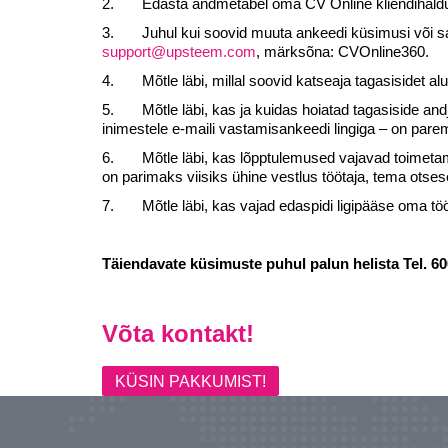
2.
Edasta andmetabel oma CV Online kliendihald
3.
Juhul kui soovid muuta ankeedi küsimusi või sa
support@upsteem.com
, märksõna: CVOnline360.
4.
Mõtle läbi, millal soovid katseaja tagasisidet a
5.
Mõtle läbi, kas ja kuidas hoiatad tagasiside 
inimestele e-maili vastamisankeedi lingiga – on parem,
6.
Mõtle läbi, kas lõpptulemused vajavad toimeta
on parimaks viisiks ühine vestlus töötaja, tema otsese
7.
Mõtle läbi, kas vajad edaspidi ligipääse oma 
Täiendavate küsimuste puhul palun helista Tel. 60
Võta kontakt!
KÜSIN PAKKUMIST!