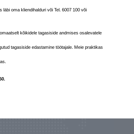
äbi oma kliendihalduri või Tel. 6007 100 või
omaatselt kõikidele tagasiside andmises osalevatele
utud tagasiside edastamine töötajale. Meie praktikas
as.
60.